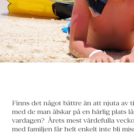
Finns det något bättre än att njuta av 
barnpassning eller att rummet ha
med de man älskar på en härlig plats lå
vardagsrumsdel med dörrar som går at
vardagen? Årets mest värdefulla vecko
sovrummet. För andra kanske närhete
med familjen får helt enkelt inte bli mi
utflykter och äventyr känns viktigast. K