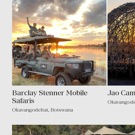
Barclay Stenner Mobile
Jao Ca
Safaris
Okavangode
Okavangodeltat
,
Botswana