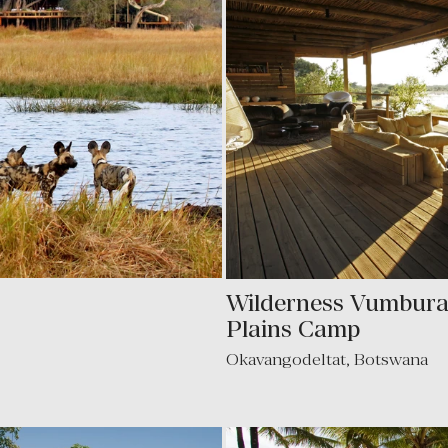
Wilderness Vumbur
Plains Camp
Okavangodeltat
,
Botswana