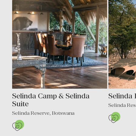
Selinda Camp & Selinda
Selinda
Suite
Selinda Res
Selinda Reserve
,
Botswana