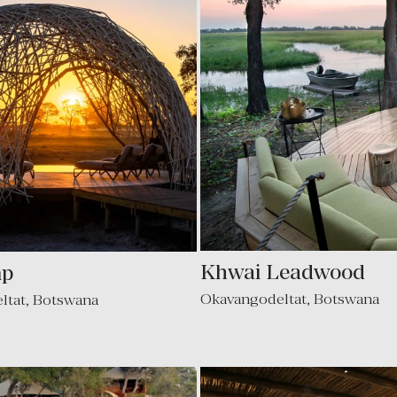
Khwai Leadwood
mp
Okavangodeltat
,
Botswana
ltat
,
Botswana