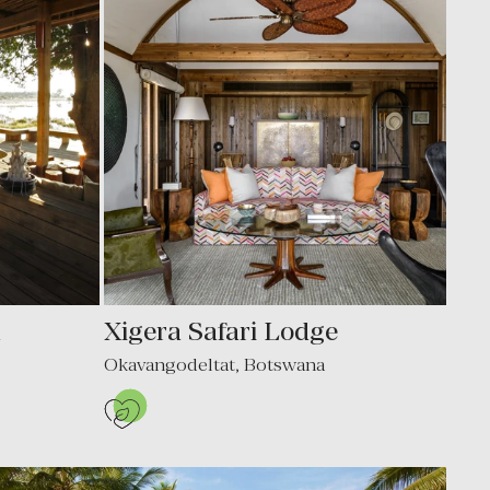
a
Xigera Safari Lodge
Okavangodeltat
,
Botswana