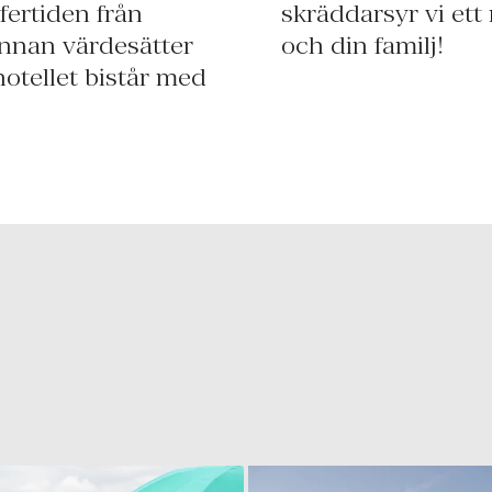
fertiden från
assar just dig
 annan värdesätter
och din familj!
 hotellet bistår med