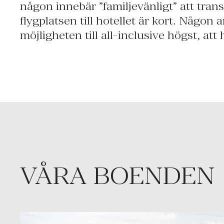
någon innebär ”familjevänligt” att trans
skräddarsyr vi ett researrangemang som p
flygplatsen till hotellet är kort. Någon
möjligheten till all-inclusive högst, att
VÅRA BOENDEN