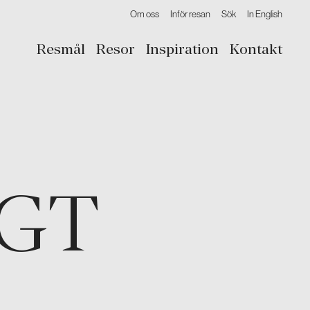
Om oss
Inför resan
Sök
In English
Resmål
Resor
Inspiration
Kontakt
IGT