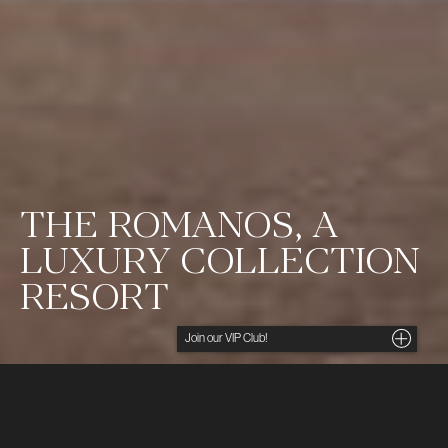
THE ROMANOS, A
LUXURY COLLECTION
RESORT
Noga utvalda insikter, unika tips och förmånliga
erbjudanden direkt i din inkorg. För dig som söker
det lilla extra.
Ditt namn
The Romanos är ett av Costa Navarinos mest
eleganta hotell – ett sofistikerat men avslappnat