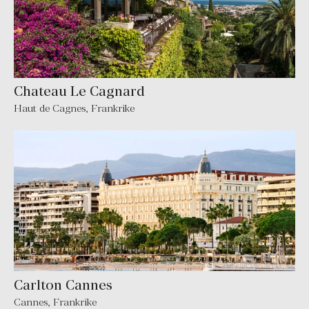
Chateau Le Cagnard
Haut de Cagnes
,
Frankrike
Carlton Cannes
Cannes
,
Frankrike