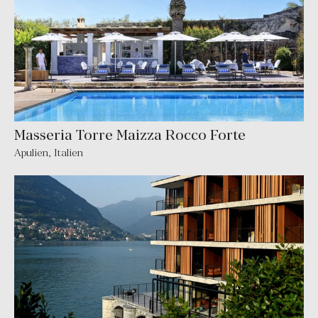
Masseria Torre Maizza Rocco Forte
Apulien
,
Italien