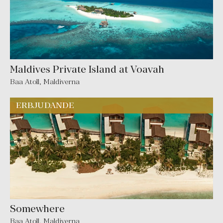
Maldives Private Island at Voavah
Baa Atoll
,
Maldiverna
Somewhere
Baa Atoll
,
Maldiverna