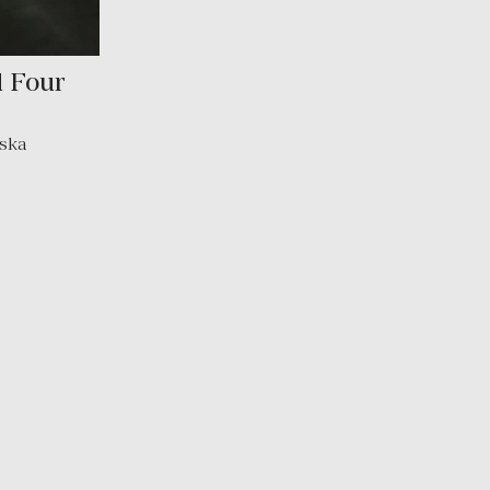
d Four
rska