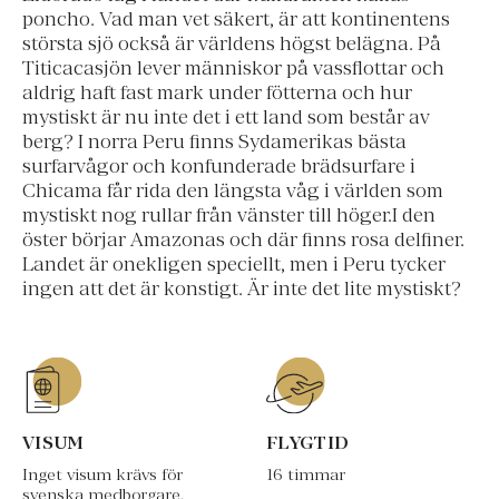
poncho. Vad man vet säkert, är att kontinentens
största sjö också är världens högst belägna. På
Titicacasjön lever människor på vassflottar och
aldrig haft fast mark under fötterna och hur
mystiskt är nu inte det i ett land som består av
berg? I norra Peru finns Sydamerikas bästa
surfarvågor och konfunderade brädsurfare i
Chicama får rida den längsta våg i världen som
mystiskt nog rullar från vänster till höger.I den
öster börjar Amazonas och där finns rosa delfiner.
Landet är onekligen speciellt, men i Peru tycker
ingen att det är konstigt. Är inte det lite mystiskt?
VISUM
FLYGTID
Inget visum krävs för
16 timmar
svenska medborgare.