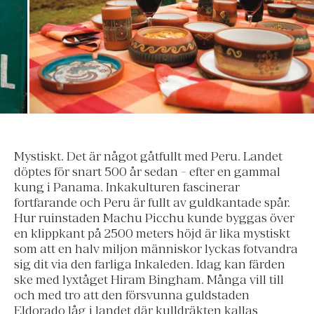
Mystiskt. Det är något gåtfullt med Peru. Landet
döptes för snart 500 år sedan - efter en gammal
kung i Panama. Inkakulturen fascinerar
fortfarande och Peru är fullt av guldkantade spår.
Hur ruinstaden Machu Picchu kunde byggas över
en klippkant på 2500 meters höjd är lika mystiskt
som att en halv miljon människor lyckas fotvandra
sig dit via den farliga Inkaleden. Idag kan färden
ske med lyxtåget Hiram Bingham. Många vill till
och med tro att den försvunna guldstaden
Eldorado låg i landet där kulldräkten kallas