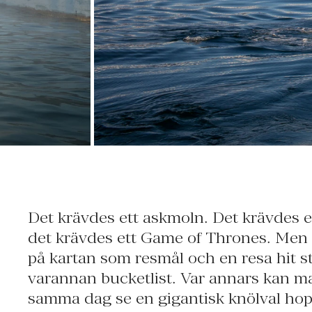
Det krävdes ett askmoln. Det krävdes e
Reykjavik – världens nordligaste huvu
det krävdes ett Game of Thrones. Men n
trots sin blygsamma storlek med ett pu
på kartan som resmål och en resa hit s
designbutiker och gourmetrestau
varannan bucketlist. Var annars kan 
storstad och en perfekt början för att 
samma dag se en gigantisk knölval hop