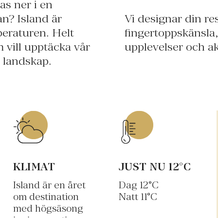
ras ner i en
an? Island är
Vi designar din re
peraturen. Helt
fingertoppskänsla,
 vill upptäcka vår
upplevelser och akt
 landskap.
KLIMAT
JUST NU
12
°C
Island är en året
Dag
12
°C
om destination
Natt
11
°C
med högsäsong