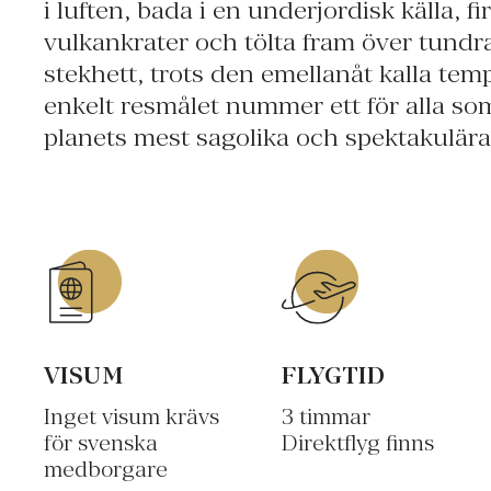
i luften, bada i en underjordisk källa, fi
vulkankrater och tölta fram över tundr
stekhett, trots den emellanåt kalla tem
enkelt resmålet nummer ett för alla som
planets mest sagolika och spektakulära
VISUM
FLYGTID
Inget visum krävs
3 timmar
för svenska
Direktflyg finns
medborgare