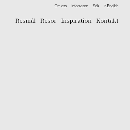
Om oss
Inför resan
Sök
In English
Resmål
Resor
Inspiration
Kontakt