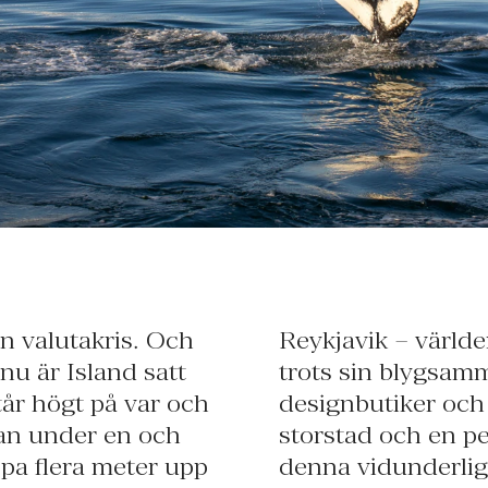
n valutakris. Och
dstad, imponerar,
u är Island satt
lserande nattliv,
tår högt på var och
ranger. En liten
man under en och
uppleva resten av
pa flera meter upp
denna vidunderlig