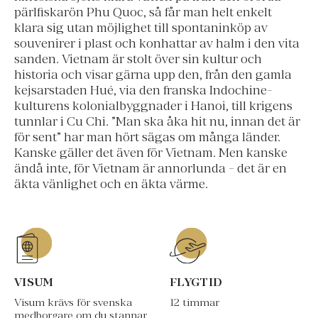
pärlfiskarön Phu Quoc, så får man helt enkelt
klara sig utan möjlighet till spontaninköp av
souvenirer i plast och konhattar av halm i den vita
sanden. Vietnam är stolt över sin kultur och
historia och visar gärna upp den, från den gamla
kejsarstaden Hué, via den franska Indochine-
kulturens kolonialbyggnader i Hanoi, till krigens
tunnlar i Cu Chi. ”Man ska åka hit nu, innan det är
för sent” har man hört sägas om många länder.
Kanske gäller det även för Vietnam. Men kanske
ändå inte, för Vietnam är annorlunda - det är en
äkta vänlighet och en äkta värme.
VISUM
FLYGTID
Visum krävs för svenska
12 timmar
medborgare om du stannar