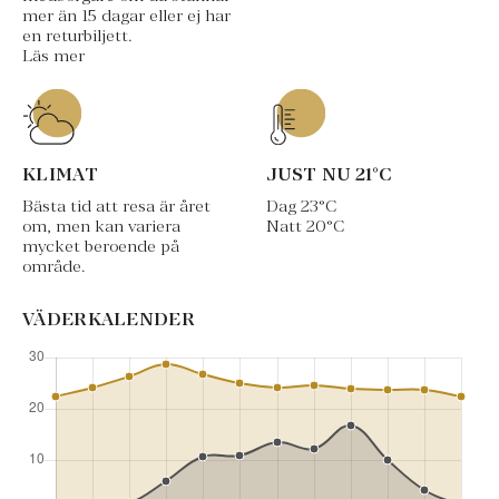
mer än 15 dagar eller ej har
en returbiljett.
Läs mer
KLIMAT
JUST NU
21
°C
Bästa tid att resa är året
Dag
23
°C
om, men kan variera
Natt
20
°C
mycket beroende på
område.
VÄDERKALENDER