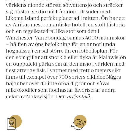
världens nionde största sötvattensjö och sträcker
sig nästan sextio mil från norr till söder med
Likoma Island perfekt placerad i mitten. Ön har ett
av Afrikas mest romantiska hotell, en stolt historia
och en tegelkatedral lika stor som den i
Winchester. Varje söndag samlas 4000 människor
– hälften av öns befolkning för en annorlunda
högmässa i en sal större än en fotbollsplan. För
den som gillar att snorkla eller dyka är Malawisjön
en oupptäckt pärla som är den insjö i världen med
flest arter av fisk. I vattnet med trettio meters sikt
finns till exempel över 700 sorters ciklider. Några
hajar behöver du inte oroa dig för och såväl
nilkrokodiler som flodhästar favoriserar andra
delar av Malawisjön. Den
briljantblå.