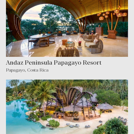
Andaz Peninsula Papagayo Resort
Papagayo
,
Costa Rica