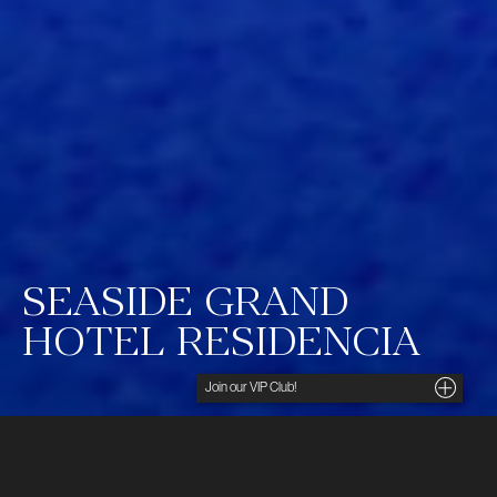
SEASIDE GRAND
HOTEL RESIDENCIA
Noga utvalda insikter, unika tips och förmånliga
erbjudanden direkt i din inkorg. För dig som söker
det lilla extra.
Ditt namn
Byggt på en gammal palmlund, precis vid kanten