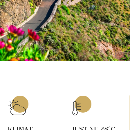
KLIMAT
JUST NU
28
°C