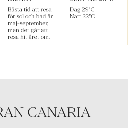
Bästa tid att resa
Dag
29
°C
för sol och bad är
Natt
22
°C
maj-september,
men det går att
resa hit året om.
RAN CANARIA