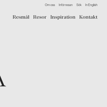
Om oss
Inför resan
Sök
In English
Resmål
Resor
Inspiration
Kontakt
A