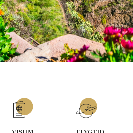
VISUM
FLYGTID