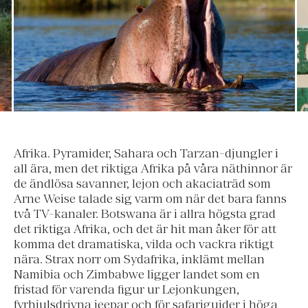
Afrika. Pyramider, Sahara och Tarzan-djungler i
all ära, men det riktiga Afrika på våra näthinnor är
de ändlösa savanner, lejon och akaciaträd som
Arne Weise talade sig varm om när det bara fanns
två TV-kanaler. Botswana är i allra högsta grad
det riktiga Afrika, och det är hit man åker för att
komma det dramatiska, vilda och vackra riktigt
nära. Strax norr om Sydafrika, inklämt mellan
Namibia och Zimbabwe ligger landet som en
fristad för varenda figur ur Lejonkungen,
fyrhjulsdrivna jeepar och för safariguider i höga