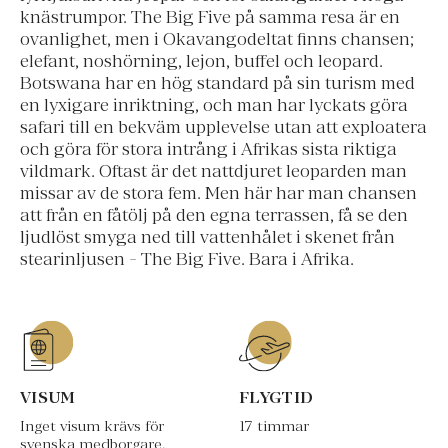
knästrumpor. The Big Five på samma resa är en
ovanlighet, men i Okavangodeltat finns chansen;
elefant, noshörning, lejon, buffel och leopard.
Botswana har en hög standard på sin turism med
en lyxigare inriktning, och man har lyckats göra
safari till en bekväm upplevelse utan att exploatera
och göra för stora intrång i Afrikas sista riktiga
vildmark. Oftast är det nattdjuret leoparden man
missar av de stora fem. Men här har man chansen
att från en fåtölj på den egna terrassen, få se den
ljudlöst smyga ned till vattenhålet i skenet från
stearinljusen - The Big Five. Bara i Afrika.
VISUM
FLYGTID
Inget visum krävs för
17 timmar
svenska medborgare.