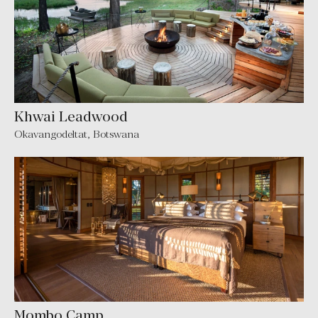
Khwai Leadwood
Okavangodeltat, Botswana
Mombo Camp