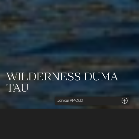
WILDERNESS DUMA
TAU
Noga utvalda insikter, unika tips och förmånliga
erbjudanden direkt i din inkorg. För dig som söker
det lilla extra.
Ditt namn
Duma Tau betyder passande nog ”rytande lejon”
och ligger mellan två elefantkorridorer vid en