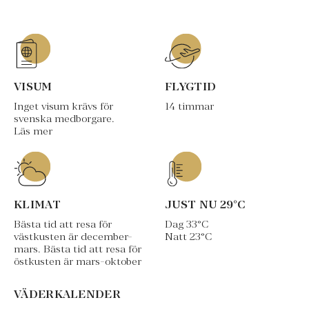
VISUM
FLYGTID
Inget visum krävs för
14 timmar
svenska medborgare.
Läs mer
KLIMAT
JUST NU
29
°C
Bästa tid att resa för
Dag
33
°C
västkusten är december-
Natt
23
°C
mars. Bästa tid att resa för
östkusten är mars-oktober
VÄDERKALENDER