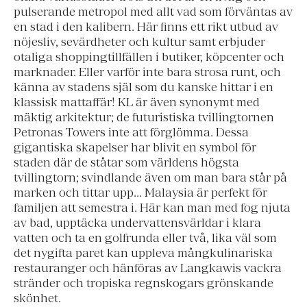
pulserande metropol med allt vad som förväntas av
en stad i den kalibern. Här finns ett rikt utbud av
nöjesliv, sevärdheter och kultur samt erbjuder
otaliga shoppingtillfällen i butiker, köpcenter och
marknader. Eller varför inte bara strosa runt, och
känna av stadens själ som du kanske hittar i en
klassisk mattaffär! KL är även synonymt med
mäktig arkitektur; de futuristiska tvillingtornen
Petronas Towers inte att förglömma. Dessa
gigantiska skapelser har blivit en symbol för
staden där de ståtar som världens högsta
tvillingtorn; svindlande även om man bara står på
marken och tittar upp... Malaysia är perfekt för
familjen att semestra i. Här kan man med fog njuta
av bad, upptäcka undervattensvärldar i klara
vatten och ta en golfrunda eller två, lika väl som
det nygifta paret kan uppleva mångkulinariska
restauranger och hänföras av Langkawis vackra
stränder och tropiska regnskogars grönskande
skönhet.