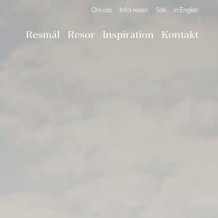
Om oss
Inför resan
Sök
In English
Resmål
Resor
Inspiration
Kontakt