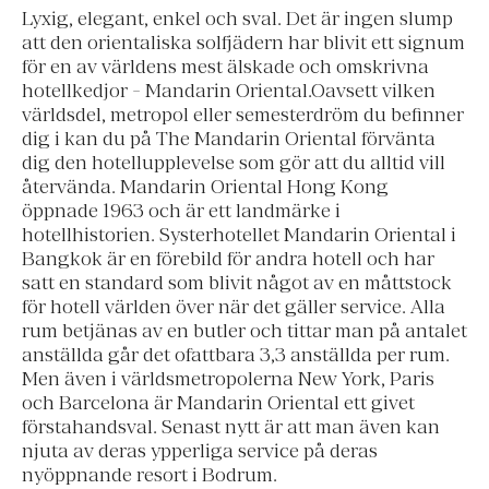
Lyxig, elegant, enkel och sval. Det är ingen slump
att den orientaliska solfjädern har blivit ett signum
för en av världens mest älskade och omskrivna
hotellkedjor - Mandarin Oriental.Oavsett vilken
världsdel, metropol eller semesterdröm du befinner
dig i kan du på The Mandarin Oriental förvänta
dig den hotellupplevelse som gör att du alltid vill
återvända. Mandarin Oriental Hong Kong
öppnade 1963 och är ett landmärke i
hotellhistorien. Systerhotellet Mandarin Oriental i
Bangkok är en förebild för andra hotell och har
satt en standard som blivit något av en måttstock
för hotell världen över när det gäller service. Alla
rum betjänas av en butler och tittar man på antalet
anställda går det ofattbara 3,3 anställda per rum.
Men även i världsmetropolerna New York, Paris
och Barcelona är Mandarin Oriental ett givet
förstahandsval. Senast nytt är att man även kan
njuta av deras ypperliga service på deras
nyöppnande resort i Bodrum.