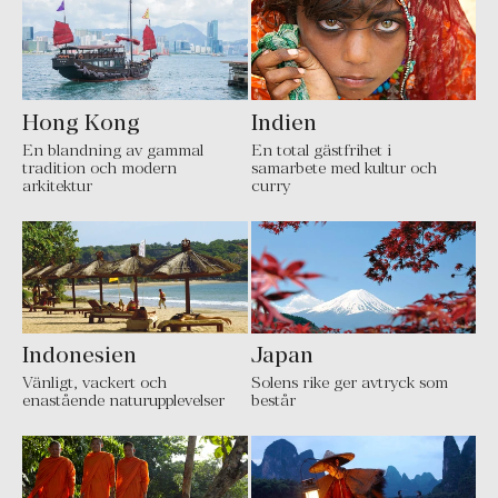
Hong Kong
Indien
En blandning av gammal
En total gästfrihet i
tradition och modern
samarbete med kultur och
arkitektur
curry
Indonesien
Japan
Vänligt, vackert och
Solens rike ger avtryck som
enastående naturupplevelser
består