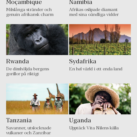
Moçambique
Namibia
Milslånga stränder och
Afrikas oslipade diamant
genuin afrikansk charm
med sina oändliga vidder
Rwanda
Sydafrika
De dimhöljda bergens
En hel värld i ett enda land
gorillor på riktigt
Tanzania
Uganda
Savanner, utslocknade
Upptäck Vita Nilens källa
vulkaner och Zanzibar