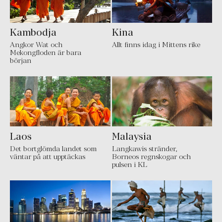
Kambodja
Kina
Angkor Wat och
Allt finns idag i Mittens rike
Mekongfloden är bara
början
Laos
Malaysia
Det bortglömda landet som
Langkawis stränder,
väntar på att upptäckas
Borneos regnskogar och
pulsen i KL