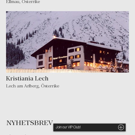
Ellmau
,
Österrike
Kristiania Lech
Lech am Arlberg
,
Österrike
NYHETSBREV