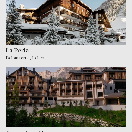
La Perla
Dolomiterna
,
Italien