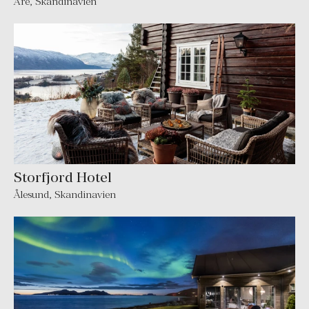
Åre
,
Skandinavien
Storfjord Hotel
Ålesund
,
Skandinavien