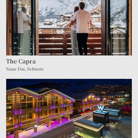
The Capra
Saas-Fee
,
Schweiz