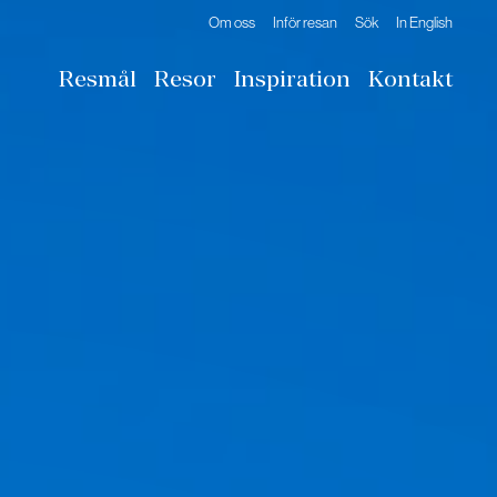
Om oss
Inför resan
Sök
In English
Resmål
Resor
Inspiration
Kontakt