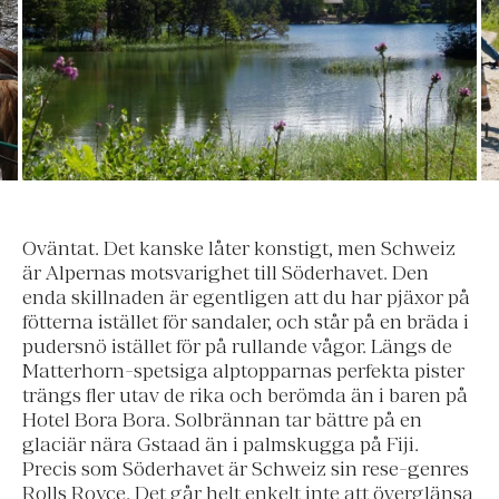
Oväntat. Det kanske låter konstigt, men Schweiz
är Alpernas motsvarighet till Söderhavet. Den
enda skillnaden är egentligen att du har pjäxor på
fötterna istället för sandaler, och står på en bräda i
pudersnö istället för på rullande vågor. Längs de
Matterhorn-spetsiga alptopparnas perfekta pister
trängs fler utav de rika och berömda än i baren på
Hotel Bora Bora. Solbrännan tar bättre på en
glaciär nära Gstaad än i palmskugga på Fiji.
Precis som Söderhavet är Schweiz sin rese-genres
Rolls Royce. Det går helt enkelt inte att överglänsa