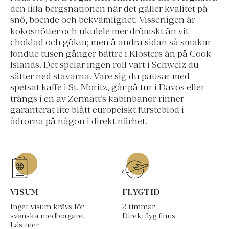
den lilla bergsnationen när det gäller kvalitet på
snö, boende och bekvämlighet. Visserligen är
kokosnötter och ukulele mer drömskt än vit
choklad och gökur, men å andra sidan så smakar
fondue tusen gånger bättre i Klosters än på Cook
Islands. Det spelar ingen roll vart i Schweiz du
sätter ned stavarna. Vare sig du pausar med
spetsat kaffe i St. Moritz, går på tur i Davos eller
trängs i en av Zermatt’s kabinbanor rinner
garanterat lite blått europeiskt fursteblod i
ådrorna på någon i direkt närhet.
VISUM
FLYGTID
Inget visum krävs för
2 timmar
svenska medborgare.
Direktflyg finns
Läs mer