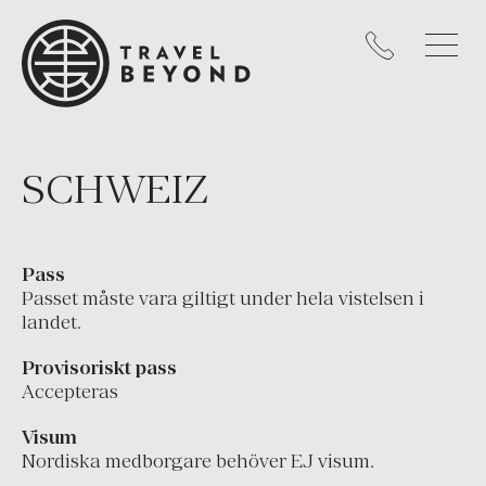
Kanada
Mexiko
Nicaragua
Panama
Peru
SCHWEIZ
Uruguay
USA
Pass
KARIBIEN
Passet måste vara giltigt under hela vistelsen i
landet.
Västindien
Provisoriskt pass
EUROPA
Accepteras
Cypern
Visum
England
Nordiska medborgare behöver EJ visum.
Frankrike