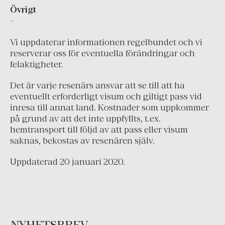
Övrigt
Grekland
-
Irland
Vi uppdaterar informationen regelbundet och vi
Island
reserverar oss för eventuella förändringar och
felaktigheter.
Italien
Montenegro
Det är varje resenärs ansvar att se till att ha
eventuellt erforderligt visum och giltigt pass vid
Nederländerna
inresa till annat land. Kostnader som uppkommer
Portugal
på grund av att det inte uppfyllts, t.ex.
hemtransport till följd av att pass eller visum
Schweiz
saknas, bekostas av resenären själv.
Skandinavien
Uppdaterad 20 januari 2020.
Spanien
Turkiet
Österrike
NYHETSBREV