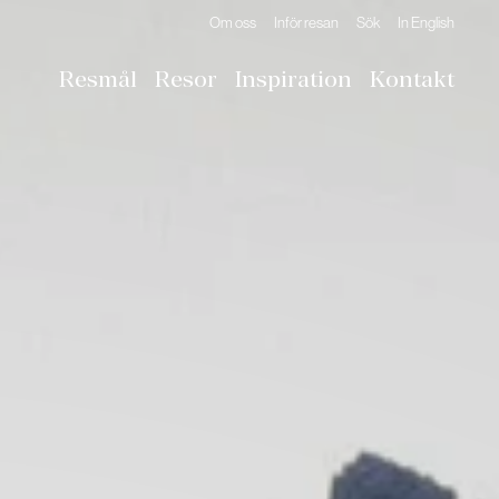
Om oss
Inför resan
Sök
In English
Resmål
Resor
Inspiration
Kontakt