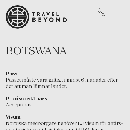
Mexiko
Nicaragua
Panama
Peru
Uruguay
BOTSWANA
USA
KARIBIEN
Pass
Passet måste vara giltigt i minst 6 månader efter
Västindien
det att man lämnat landet.
EUROPA
Provisoriskt pass
Cypern
Accepteras
England
Visum
Frankrike
Nordiska medborgare behöver EJ visum för affärs-
och turistresa vid vistelse upp till 90 dagar.