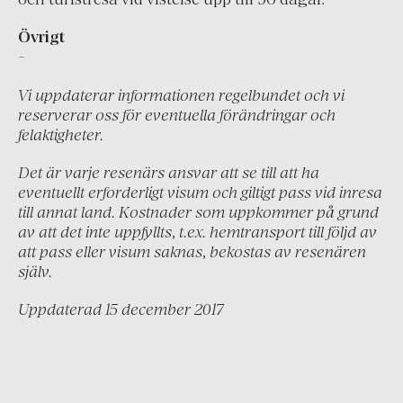
Grekland
Övrigt
Irland
-
Island
Vi uppdaterar informationen regelbundet och vi
Italien
reserverar oss för eventuella förändringar och
Montenegro
felaktigheter.
Nederländerna
Det är varje resenärs ansvar att se till att ha
Portugal
eventuellt erforderligt visum och giltigt pass vid inresa
till annat land. Kostnader som uppkommer på grund
Schweiz
av att det inte uppfyllts, t.ex. hemtransport till följd av
att pass eller visum saknas, bekostas av resenären
Skandinavien
själv.
Spanien
Uppdaterad 15 december 2017
Turkiet
Österrike