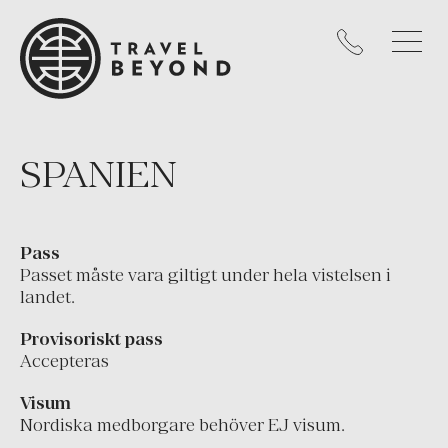
Kanada
Mexiko
Nicaragua
Panama
Peru
SPANIEN
Uruguay
USA
Pass
KARIBIEN
Passet måste vara giltigt under hela vistelsen i
landet.
Västindien
Provisoriskt pass
EUROPA
Accepteras
Cypern
Visum
England
Nordiska medborgare behöver EJ visum.
Frankrike