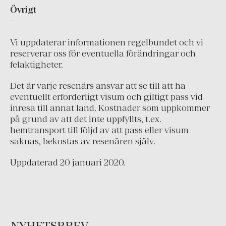
Övrigt
Grekland
-
Irland
Vi uppdaterar informationen regelbundet och vi
Island
reserverar oss för eventuella förändringar och
felaktigheter.
Italien
Montenegro
Det är varje resenärs ansvar att se till att ha
eventuellt erforderligt visum och giltigt pass vid
Nederländerna
inresa till annat land. Kostnader som uppkommer
Portugal
på grund av att det inte uppfyllts, t.ex.
hemtransport till följd av att pass eller visum
Schweiz
saknas, bekostas av resenären själv.
Skandinavien
Uppdaterad 20 januari 2020.
Spanien
Turkiet
Österrike
NYHETSBREV