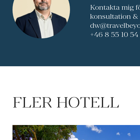
Kontakta mig f
konsultation &
dw@travelbeyo
+46 8 55 10 54
FLER HOTELL