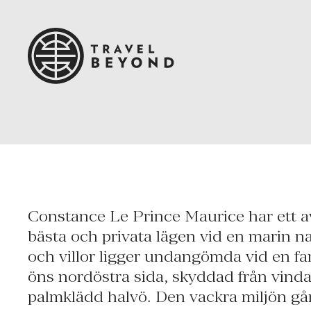
Constance Le Prince Maurice har ett av
villan har två egna pooler, tre privata t
bästa och privata lägen vid en marin na
kök för den private butlern. Le Prince M
och villor ligger undangömda vid en fa
spa i regi av Guerlain och tillgång til
öns nordöstra sida, skyddad från vinda
golfbanor. Köket erbjuder både internat
palmklädd halvö. Den vackra miljön går
specialiteter ur det mauritiska köket. Res