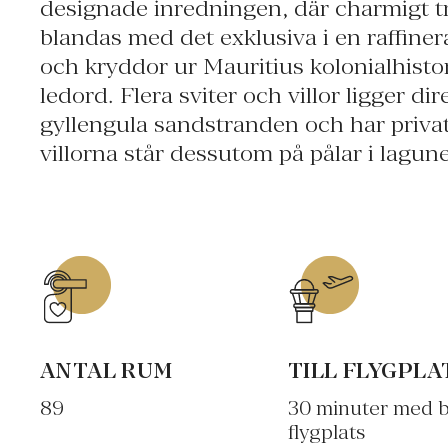
designade inredningen, där charmigt t
Barachois flyter ovan lagunen och har e
blandas med det exklusiva i en raffiner
över bergen, havet och solnedgången
och kryddor ur Mauritius kolonialhistor
öns bästa grillade skaldjur. Le Prince Mauri
ledord. Flera sviter och villor ligger di
chic och erbjuder Mauritius som
gyllengula sandstranden och har privat
villorna står dessutom på pålar i lagun
ANTAL RUM
TILL FLYGPLA
89
30 minuter med bi
flygplats