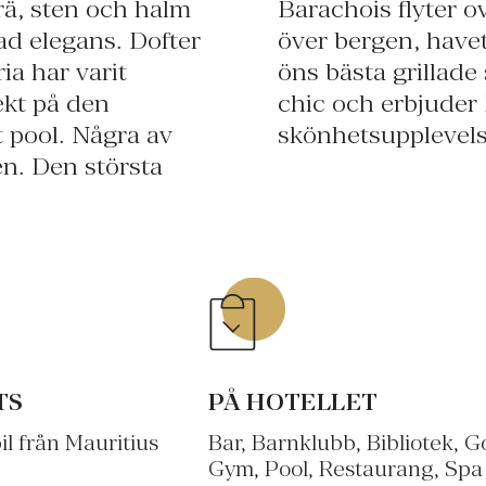
rä, sten och halm
n oslagbar utsikt
ad elegans. Dofter
. Här lär servera
ia har varit
ce är elegant
rekt på den
 en sann
 pool. Några av
skönhetsupplevels
en. Den största
TS
PÅ HOTELLET
l från Mauritius
Bar, Barnklubb, Bibliotek, Go
Gym, Pool, Restaurang, Spa