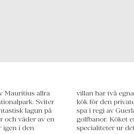
 Mauritius allra
errasser och eget
tionalpark. Sviter
aurice har ett fint
ntastisk lagun på
l två prisbelönta
r och väder av en
ionella rätter och
 igen i den
taurangen Le