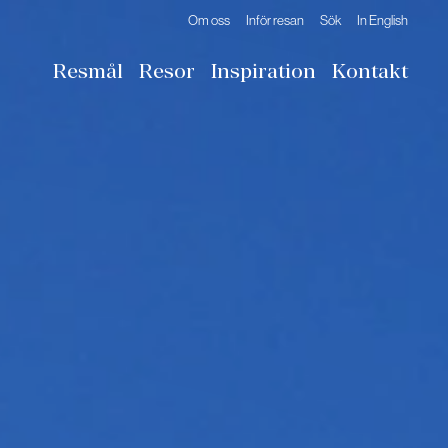
Om oss
Inför resan
Sök
In English
Resmål
Resor
Inspiration
Kontakt