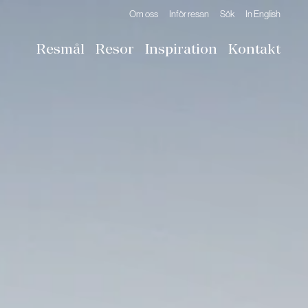
Om oss
Inför resan
Sök
In English
Resmål
Resor
Inspiration
Kontakt