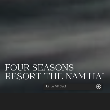
FOUR SEASONS
RESORT THE NAM HAI
Noga utvalda insikter, unika tips och förmånliga
erbjudanden direkt i din inkorg. För dig som söker
det lilla extra.
Ditt namn
Vilande och fridfullt längs China Beach, den