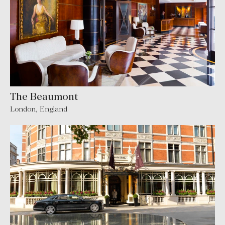
The Beaumont
London
,
England