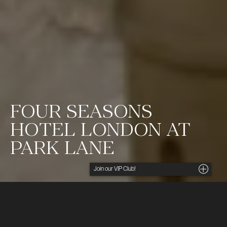
FOUR SEASONS
HOTEL LONDON AT
PARK LANE
Noga utvalda insikter, unika tips och förmånliga
erbjudanden direkt i din inkorg. För dig som söker
det lilla extra.
Ditt namn
Four Seasons Hotel London at Park Lane
kännetecknas av chic design, fine dining och