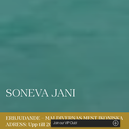
SONEVA JANI
ERBJUD­ANDE –
MALDIVERNAS MEST IKONISKA
ADRESS: Upp till 20% rabatt