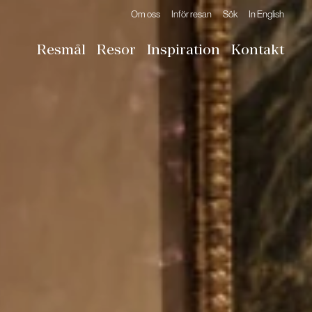
Om oss
Inför resan
Sök
In English
Resmål
Resor
Inspiration
Kontakt