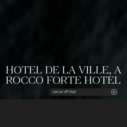
HOTEL DE LA VILLE, A
ROCCO FORTE HOTEL
Noga utvalda insikter, unika tips och förmånliga
erbjudanden direkt i din inkorg. För dig som söker
det lilla extra.
Ditt namn
Hotel de la Ville, a Rocco Forte Hotel, är beläget på
en av Roms bästa adresser – På toppen av Spanska