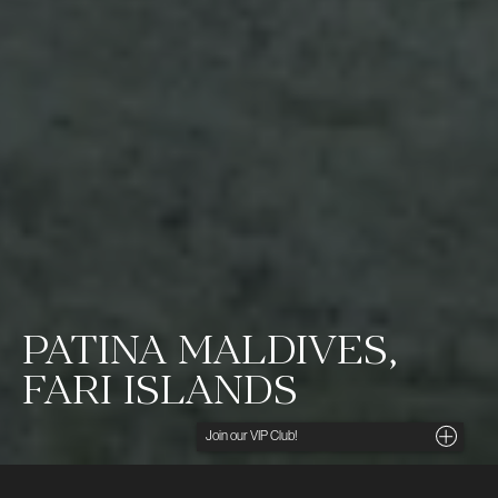
PATINA MALDIVES,
FARI ISLANDS
Noga utvalda insikter, unika tips och förmånliga
erbjudanden direkt i din inkorg. För dig som söker