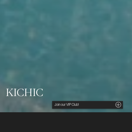
KICHIC
Noga utvalda insikter, unika tips och förmånliga
erbjudanden direkt i din inkorg. För dig som söker
det lilla extra.
Ditt namn
Mancora vid Stilla havskusten i nordvästra Peru är