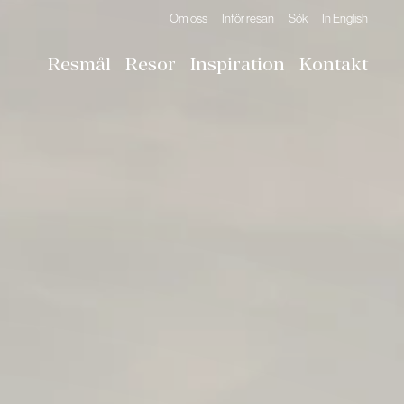
Om oss
Inför resan
Sök
In English
Resmål
Resor
Inspiration
Kontakt