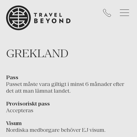
Kanada
Mexiko
Nicaragua
Panama
Peru
GREKLAND
Uruguay
USA
Pass
KARIBIEN
Passet måste vara giltigt i minst 6 månader efter
det att man lämnat landet.
Västindien
Provisoriskt pass
EUROPA
Accepteras
Cypern
Visum
England
Nordiska medborgare behöver EJ visum.
Frankrike