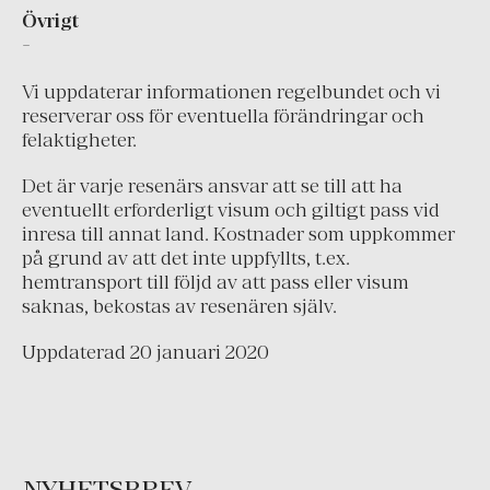
Övrigt
Grekland
-
Irland
Vi uppdaterar informationen regelbundet och vi
Island
reserverar oss för eventuella förändringar och
felaktigheter.
Italien
Montenegro
Det är varje resenärs ansvar att se till att ha
eventuellt erforderligt visum och giltigt pass vid
Nederländerna
inresa till annat land. Kostnader som uppkommer
Portugal
på grund av att det inte uppfyllts, t.ex.
hemtransport till följd av att pass eller visum
Schweiz
saknas, bekostas av resenären själv.
Skandinavien
Uppdaterad 20 januari 2020
Spanien
Turkiet
Österrike
NYHETSBREV