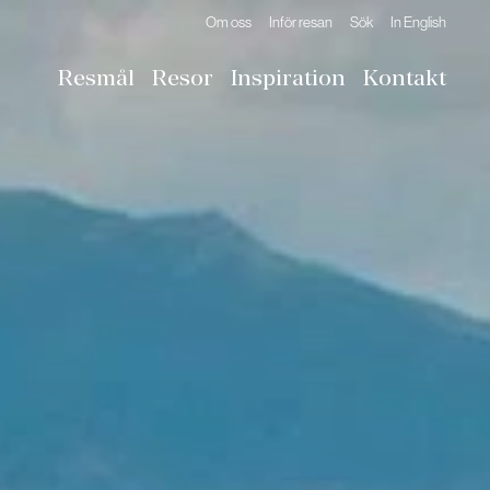
Om oss
Inför resan
Sök
In English
Resmål
Resor
Inspiration
Kontakt