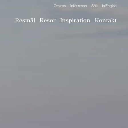
Om oss
Inför resan
Sök
In English
Resmål
Resor
Inspiration
Kontakt