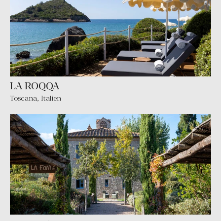
LA ROQQA
Toscana
,
Italien