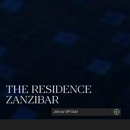
THE RESIDENCE
ZANZIBAR
Noga utvalda insikter, unika tips och förmånliga
erbjudanden direkt i din inkorg. För dig som söker
det lilla extra.