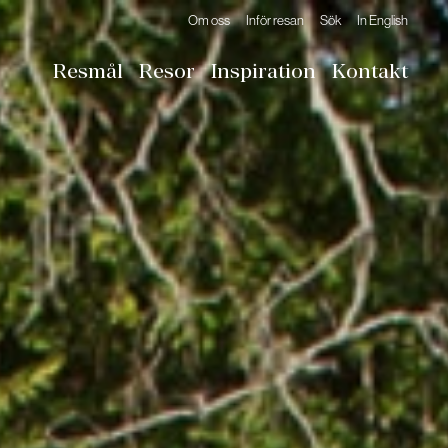
Om oss
Inför resan
Sök
In English
Resmål
Resor
Inspiration
Kontakt