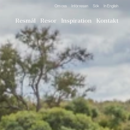
Om oss
Inför resan
Sök
In English
Resmål
Resor
Inspiration
Kontakt