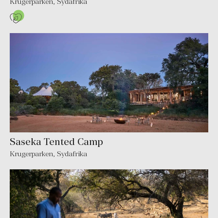
Krugerparken
,
Sydafrika
Saseka Tented Camp
Krugerparken
,
Sydafrika