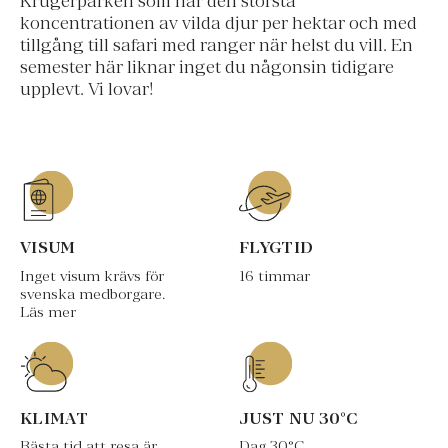
Krugerparken som har den största
koncentrationen av vilda djur per hektar och med
tillgång till safari med ranger när helst du vill. En
semester här liknar inget du någonsin tidigare
upplevt. Vi lovar!
VISUM
FLYGTID
Inget visum krävs för
16 timmar
svenska medborgare.
Läs mer
KLIMAT
JUST NU
30
°C
Bästa tid att resa är
Dag
30
°C