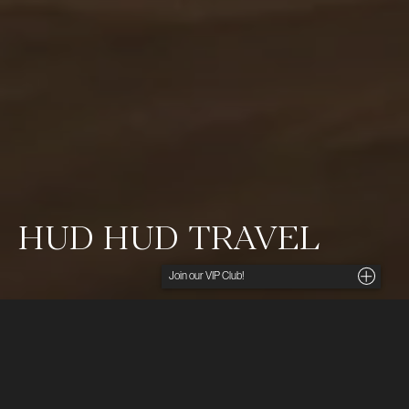
HUD HUD TRAVEL
Noga utvalda insikter, unika tips och förmånliga
erbjudanden direkt i din inkorg. För dig som söker
det lilla extra.
Ditt namn
Hud Hud Travel är en exklusiv ökensafari där du
bor i helt privata tältläger utan andra gäster och
E-postadress
påminner om en äkta en beduinupplevelse. Du blir