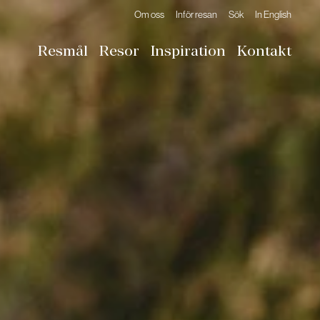
Om oss
Inför resan
Sök
In English
Resmål
Resor
Inspiration
Kontakt