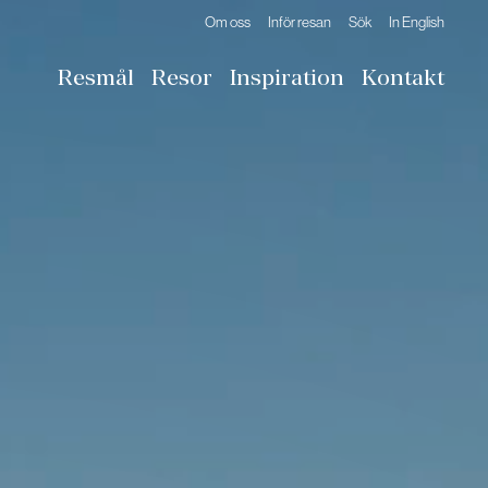
Om oss
Inför resan
Sök
In English
Resmål
Resor
Inspiration
Kontakt