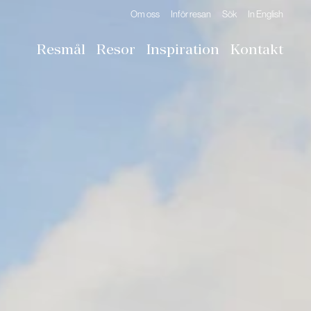
Om oss
Inför resan
Sök
In English
Resmål
Resor
Inspiration
Kontakt