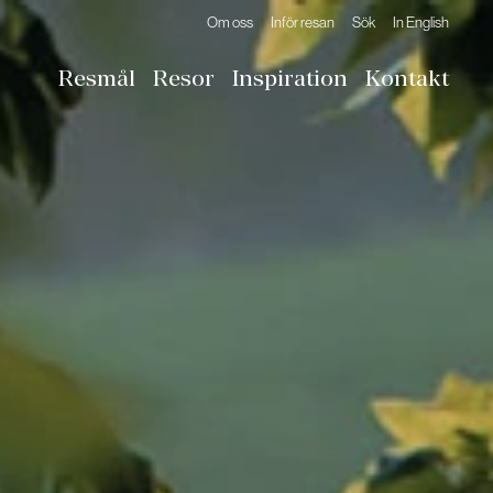
Om oss
Inför resan
Sök
In English
Resmål
Resor
Inspiration
Kontakt