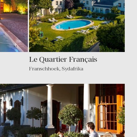
Le Quartier Français
Franschhoek
,
Sydafrika