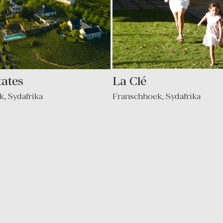
La Clé
tates
Franschhoek
,
Sydafrika
k
,
Sydafrika