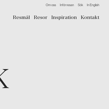
Om oss
Inför resan
Sök
In English
Resmål
Resor
Inspiration
Kontakt
K